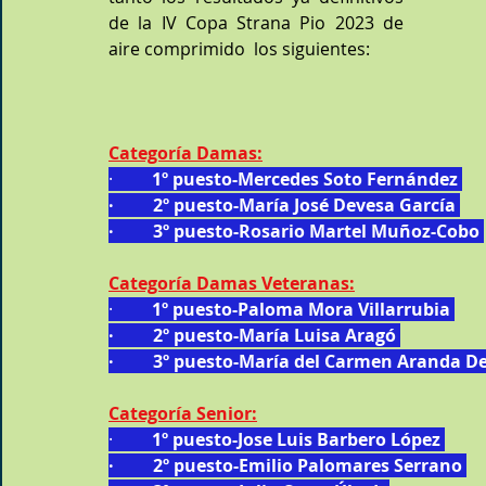
de la IV Copa Strana Pio 2023 de 
aire comprimido  los siguientes:
Categoría Damas:
·        
 1º puesto-Mercedes Soto Fernández 
·         2º puesto-María José Devesa García 
·         3º puesto-Rosario Martel Muñoz-Cobo 
Categoría Damas Veteranas:
·        
 1º puesto-Paloma Mora Villarrubia 
·         2º puesto-María Luisa Aragó 
·         3º puesto-María del Carmen Aranda De
Categoría Senior:
·      
   1º puesto-Jose Luis Barbero López 
·         2º puesto-Emilio Palomares Serrano 