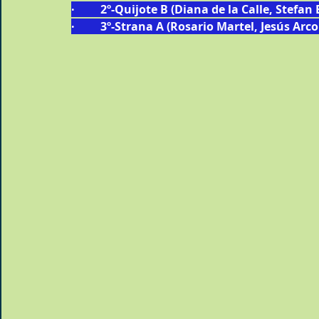
·         2º-Quijote B (Diana de la Calle, Stefa
·         3º-Strana A (Rosario Martel, Jesús A