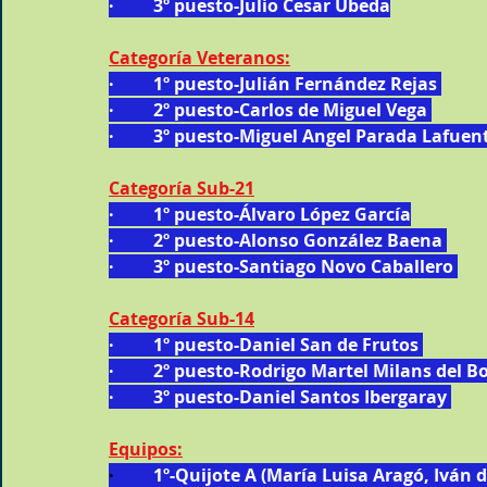
·         3º puesto-Julio Cesar Úbeda
Categoría Veteranos:
·         1º puesto-Julián Fernández Rejas 
·         2º puesto-Carlos de Miguel Vega 
·         3º puesto-Miguel Angel Parada Lafuen
Categoría Sub-21
·         1º puesto-Álvaro López García
·         2º puesto-Alonso González Baena 
·         3º puesto-Santiago Novo Caballero 
Categoría Sub-14
·         1º puesto-Daniel San de Frutos 
·         2º puesto-Rodrigo Martel Milans del B
·         3º puesto-Daniel Santos Ibergaray 
Equipos:
· 
        1º-Quijote A (María Luisa Aragó, Iván