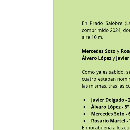
En Prado Salobre (L
comprimido 2024, don
aire 10 m.
Mercedes Soto
 y 
Ros
Álvaro López
 y 
Javie
Como ya es sabido, se 
cuatro estaban nomina
las mismas, tras las c
Javier Delgado -
Álvaro López - 5
Mercedes Soto -
Rosario Martel -
Enhorabuena a los cua