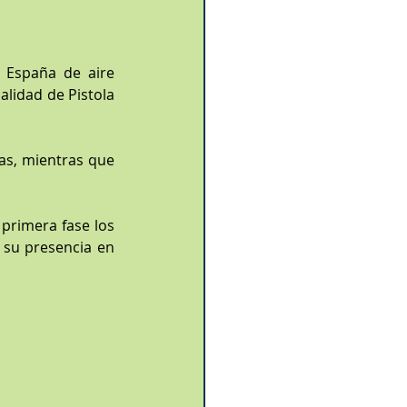
 España de aire 
idad de Pistola 
 nos han representado en la categoría de Damas, mientras que 
primera fase los 
 su presencia en 