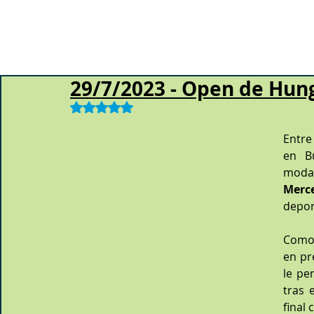
29/7/2023 - Open de Hun
Obtuvo NaN de 5 estrellas.
Entre
en Bu
Merc
depor
Como 
en pr
le pe
tras 
final 