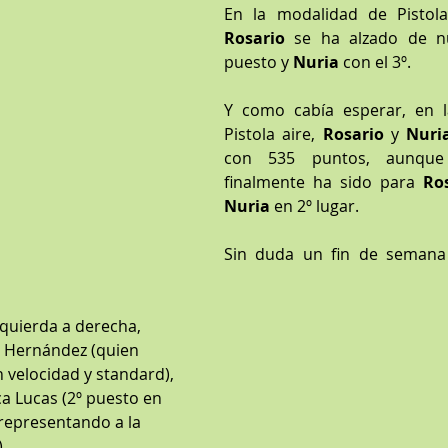
Rosario 
se ha alzado de n
puesto y 
Nuria 
con el 3º.
Y como cabía esperar, en l
Pistola aire, 
Rosario 
y 
Nuri
con 535 puntos, aunque 
finalmente ha sido para 
Ro
Nuria 
en 2º lugar.
Sin duda un fin de semana 
a Hernández (quien 
 velocidad y standard), 
a Lucas (2º puesto en 
 representando a la 
.