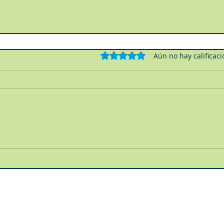
Obtuvo 0 de 5 estrellas.
Aún no hay calificac