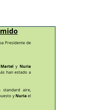
imido
pa Presidente de 
 Martel
 y 
Nuria 
más han estado a 
En la modalidad de Pistola standard aire, 
puesto y 
Nuria 
el 