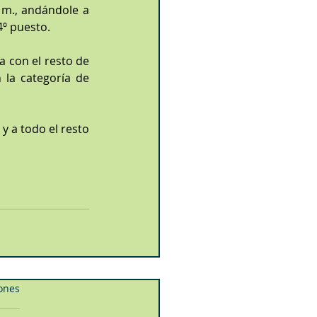
 m., andándole a 
4º puesto.
a con el resto de 
la categoría de 
 a todo el resto 
iones