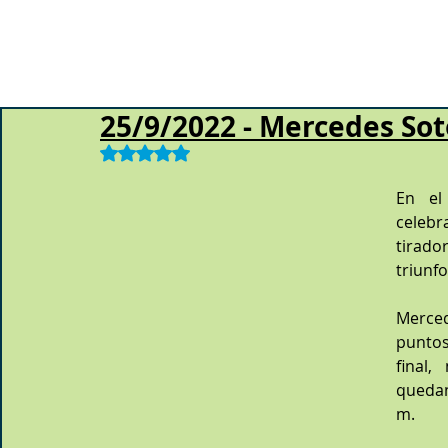
25/9/2022 - Mercedes S
Obtuvo NaN de 5 estrellas.
En el
celeb
tirado
triunfo
Merced
puntos,
final
quedan
m.