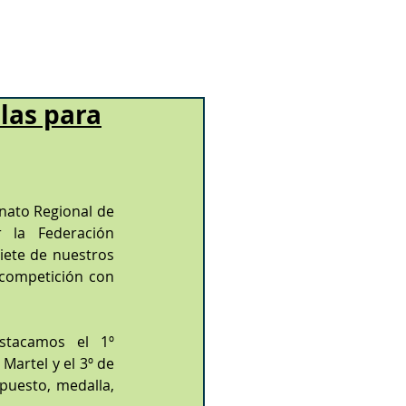
llas para
ato Regional de 
 la Federación 
ete de nuestros 
 competición con 
tacamos el 1º 
artel y el 3º de 
puesto, medalla, 