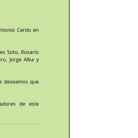
ntonio Cardo en 
s Soto, Rosario 
o, Jorge Alba y 
ue deseamos que 
dores de este 