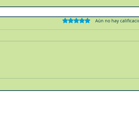
Obtuvo 0 de 5 estrellas.
Aún no hay calificac