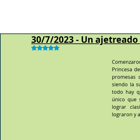
30/7/2023 - Un ajetreado
Obtuvo NaN de 5 estrellas.
Comenzaron
Princesa de
promesas d
siendo la su
todo hay q
único que 
lograr clas
lograron y a